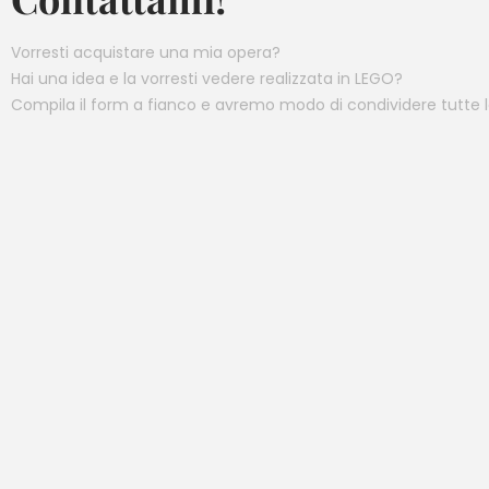
Vorresti acquistare una mia opera?
Hai una idea e la vorresti vedere realizzata in LEGO?
Compila il form a fianco e avremo modo di condividere tutte l