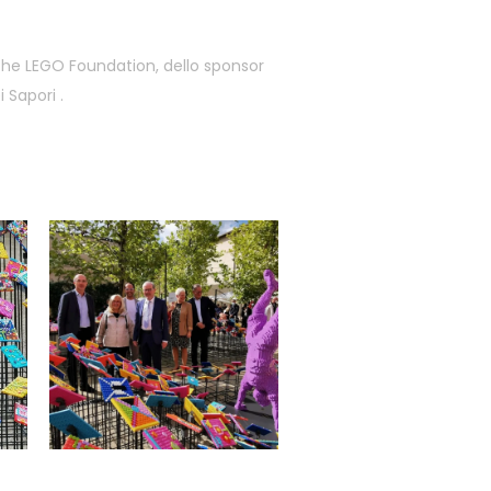
 The LEGO Foundation, dello sponsor
 Sapori .