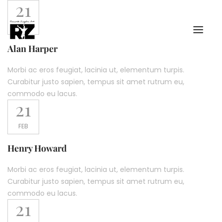
21
FEB
Alan Harper​
Morbi ac eros feugiat, lacinia ut, elementum turpis.
Curabitur justo sapien, tempus sit amet rutrum eu,
commodo eu lacus.
21
FEB
Henry Howard
Morbi ac eros feugiat, lacinia ut, elementum turpis.
Curabitur justo sapien, tempus sit amet rutrum eu,
commodo eu lacus.
21